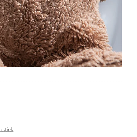
en
ostiek