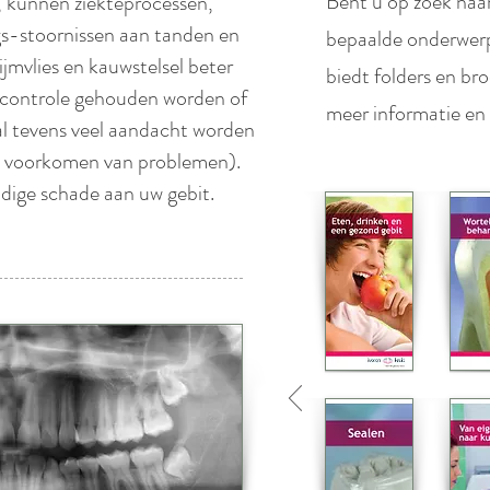
Bent u op zoek naa
n, kunnen ziekteprocessen,
gs-stoornissen aan tanden en
bepaalde onderwerp
jmvlies en kauwstelsel beter
biedt folders en br
 controle gehouden worden of
meer informatie en
l tevens veel aandacht worden
t voorkomen van problemen).
ige schade aan uw gebit.