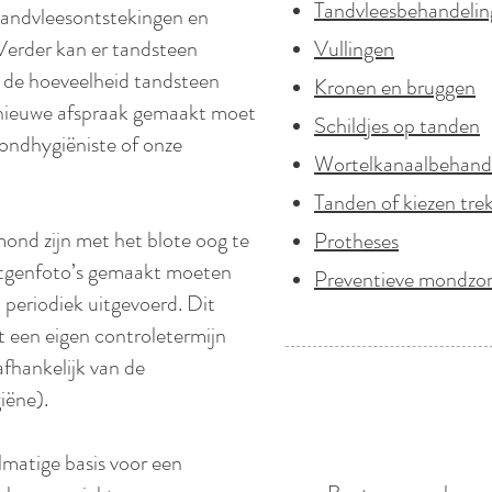
Tandvleesbehandelin
tandvleesontstekingen en
 Verder kan er tandsteen
Vullingen
s de hoeveelheid tandsteen
Kronen en bruggen
 nieuwe afspraak gemaakt moet
Schildjes op tanden
ondhygiëniste of onze
Wortelkanaalbehand
Tanden of kiezen tre
mond zijn met het blote oog te
Protheses
ntgenfoto’s gemaakt moeten
Preventieve mondzo
periodiek uitgevoerd. Dit
t een eigen controletermijn
afhankelijk van de
iëne).
Folders Ivore
matige basis voor een