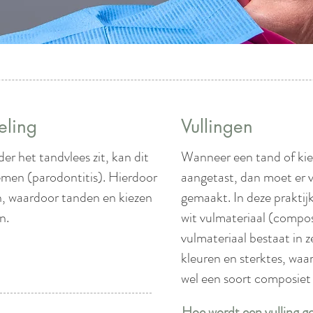
eling
Vullingen
r het tandvlees zit, kan dit
Wanneer een tand of kies
emen (parodontitis). Hierdoor
aangetast, dan moet er 
n, waardoor tanden en kiezen
gemaakt. In deze praktijk
n.
wit vulmateriaal (compo
vulmateriaal bestaat in z
kleuren en sterktes, waa
wel een soort composiet 
Hoe wordt een vulling 