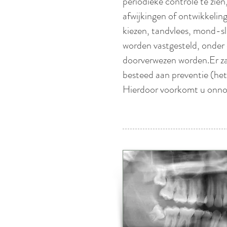
periodieke controle te zie
afwijkingen of ontwikkelin
kiezen, tandvlees, mond-sli
worden vastgesteld, onder
doorverwezen worden.Er za
besteed aan preventie (he
Hierdoor voorkomt u onnod