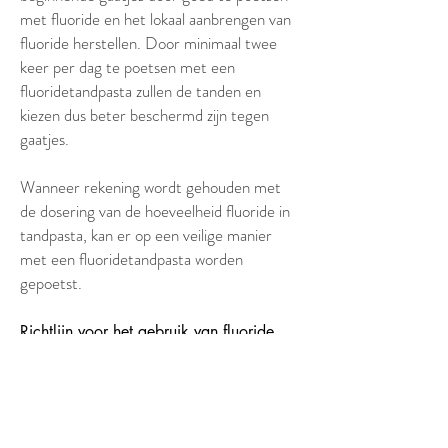
met fluoride en het lokaal aanbrengen van
fluoride herstellen. Door minimaal twee
keer per dag te poetsen met een
fluoridetandpasta zullen de tanden en
kiezen dus beter beschermd zijn tegen
gaatjes.
Wanneer rekening wordt gehouden met
de dosering van de hoeveelheid fluoride in
tandpasta, kan er op een veilige manier
met een fluoridetandpasta worden
gepoetst.
Richtlijn voor het gebruik van fluoride
Vanaf het moment dat de eerste tanden
doorbreken kunt u beginnen met het
poetsen van de tanden met een
fluoridetandpasta. Tot het tweede jaar is